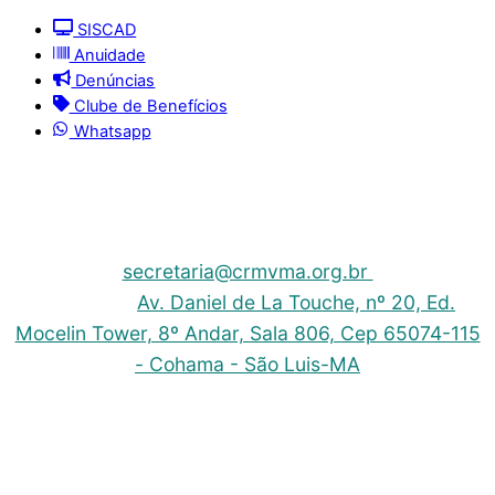
SISCAD
Anuidade
Denúncias
Clube de Benefícios
Whatsapp
© 2025 | Conselho Regional de Medicina Veterinária
do Maranhão - CRMV-MA
Contato: (098) 3304-9811 e 3304-9812 – E-mail:
secretaria@crmvma.org.br
Endereço:
Av. Daniel de La Touche, nº 20, Ed.
Mocelin Tower, 8º Andar, Sala 806, Cep 65074-115
- Cohama - São Luis-MA
Horário de Funcionamento: 8h às 14h (Segunda a
Sexta)