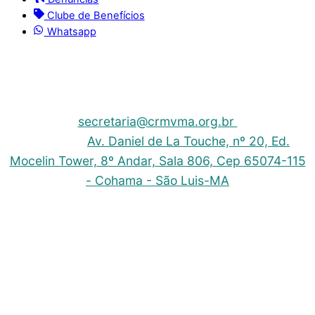
Clube de Benefícios
Whatsapp
© 2025 | Conselho Regional de Medicina Veterinária
do Maranhão - CRMV-MA
Contato: (098) 3304-9811 e 3304-9812 – E-mail:
secretaria@crmvma.org.br
Endereço:
Av. Daniel de La Touche, nº 20, Ed.
Mocelin Tower, 8º Andar, Sala 806, Cep 65074-115
- Cohama - São Luis-MA
Horário de Funcionamento: 8h às 14h (Segunda a
Sexta)