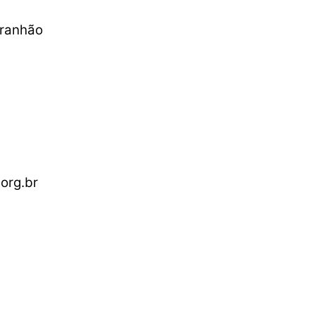
aranhão
org.br