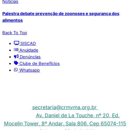
Notícias
Palestra debate prevenção de zoonoses e segurança dos
alimentos
Back To Top
SISCAD
Anuidade
Denúncias
Clube de Benefícios
Whatsapp
© 2025 | Conselho Regional de Medicina Veterinária
do Maranhão - CRMV-MA
Contato: (098) 3304-9811 e 3304-9812 – E-mail:
secretaria@crmvma.org.br
Endereço:
Av. Daniel de La Touche, nº 20, Ed.
Mocelin Tower, 8º Andar, Sala 806, Cep 65074-115