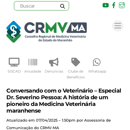
Youtube
Face
I
Skip
to
Me
content
SISCAD
Anuidade
Denúncias
Clube de
Whatsapp
Benefícios
Conversando com o Veterinário – Especial
Dr. Severino Pessoa: A história de um
pioneiro da Medicina Veterinária
maranhense
Atualizado em 07/04/2025 – 1:50pm por Assessoria de
Comunicação do CRMV-MA