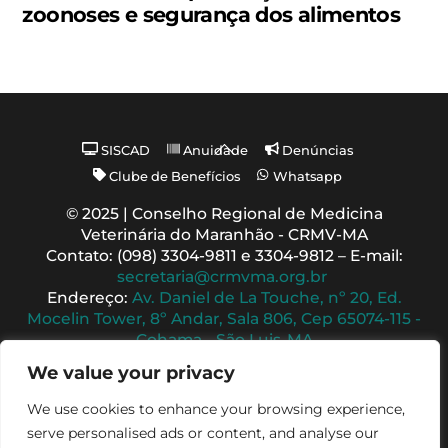
zoonoses e segurança dos alimentos
Back
SISCAD
Anuidade
Denúncias
To
Clube de Benefícios
Whatsapp
Top
© 2025 | Conselho Regional de Medicina
Veterinária do Maranhão - CRMV-MA
Contato: (098) 3304-9811 e 3304-9812 – E-mail:
secretaria@crmvma.org.br
Endereço:
Av. Daniel de La Touche, nº 20, Ed.
Mocelin Tower, 8º Andar, Sala 806, Cep 65074-115 -
Cohama - São Luis-MA
Horário de Funcionamento: 8h às 14h (Segunda a
We value your privacy
Sexta)
We use cookies to enhance your browsing experience,
serve personalised ads or content, and analyse our