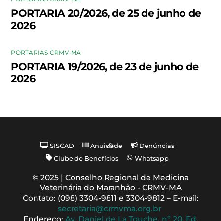
PORTARIA 20/2026, de 25 de junho de
2026
PORTARIAS CRMV-MA
PORTARIA 19/2026, de 23 de junho de
2026
Back
SISCAD
Anuidade
Denúncias
To
Clube de Benefícios
Whatsapp
Top
© 2025 | Conselho Regional de Medicina
Veterinária do Maranhão - CRMV-MA
Contato: (098) 3304-9811 e 3304-9812 – E-mail:
secretaria@crmvma.org.br
Endereço:
Av. Daniel de La Touche, nº 20, Ed.