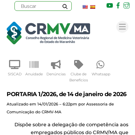
Youtube
Face
I
Skip
to
Me
content
SISCAD
Anuidade
Denúncias
Clube de
Whatsapp
Benefícios
PORTARIA 1/2026, de 14 de janeiro de 2026
Atualizado em 14/01/2026 – 6:22pm por Assessoria de
Comunicação do CRMV-MA
Dispõe sobre a delegação de competência aos
empregados públicos do CRMV/MA que