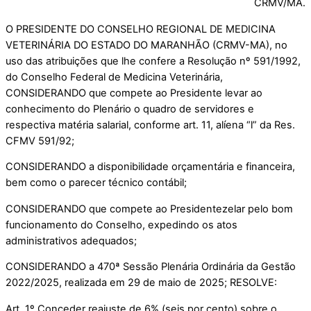
CRMV/MA.
O PRESIDENTE DO CONSELHO REGIONAL DE MEDICINA
VETERINÁRIA DO ESTADO DO MARANHÃO (CRMV-MA), no
uso das atribuições que lhe confere a Resolução nº 591/1992,
do Conselho Federal de Medicina Veterinária,
CONSIDERANDO que compete ao Presidente levar ao
conhecimento do Plenário o quadro de servidores e
respectiva matéria salarial, conforme art. 11, alíena “l” da Res.
CFMV 591/92;
CONSIDERANDO a disponibilidade orçamentária e financeira,
bem como o parecer técnico contábil;
CONSIDERANDO que compete ao Presidentezelar pelo bom
funcionamento do Conselho, expedindo os atos
administrativos adequados;
CONSIDERANDO a 470ª Sessão Plenária Ordinária da Gestão
2022/2025, realizada em 29 de maio de 2025; RESOLVE:
Art. 1º Conceder reajuste de 6% (seis por cento) sobre o