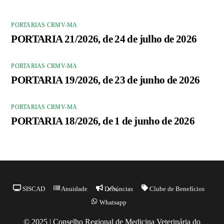
PORTARIAS CRMV-MA
PORTARIA 21/2026, de 24 de julho de 2026
PORTARIAS CRMV-MA
PORTARIA 19/2026, de 23 de junho de 2026
PORTARIAS CRMV-MA
PORTARIA 18/2026, de 1 de junho de 2026
Back
SISCAD
Anuidade
Denúncias
Clube de Benefícios
To
Whatsapp
Top
© 2025 | Conselho Regional de Medicina Veterinária do