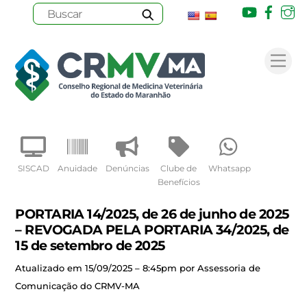
Youtube
Face
I
Skip
to
Me
content
SISCAD
Anuidade
Denúncias
Clube de
Whatsapp
Benefícios
PORTARIA 14/2025, de 26 de junho de 2025
– REVOGADA PELA PORTARIA 34/2025, de
15 de setembro de 2025
Atualizado em 15/09/2025 – 8:45pm por Assessoria de
Comunicação do CRMV-MA