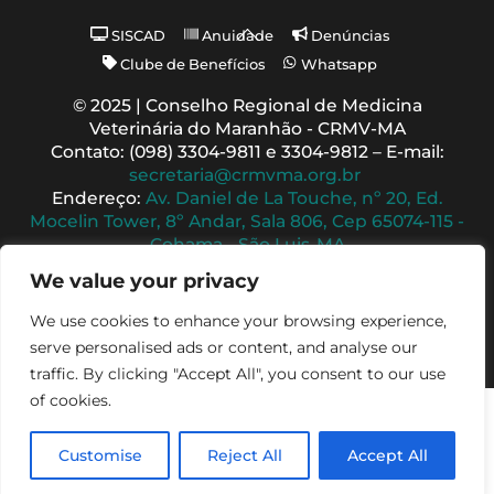
Back
SISCAD
Anuidade
Denúncias
To
Clube de Benefícios
Whatsapp
Top
© 2025 | Conselho Regional de Medicina
Veterinária do Maranhão - CRMV-MA
Contato: (098) 3304-9811 e 3304-9812 – E-mail:
secretaria@crmvma.org.br
Endereço:
Av. Daniel de La Touche, nº 20, Ed.
Mocelin Tower, 8º Andar, Sala 806, Cep 65074-115 -
Cohama - São Luis-MA
Horário de Funcionamento: 8h às 14h (Segunda a
We value your privacy
Sexta)
We use cookies to enhance your browsing experience,
serve personalised ads or content, and analyse our
traffic. By clicking "Accept All", you consent to our use
of cookies.
Customise
Reject All
Accept All