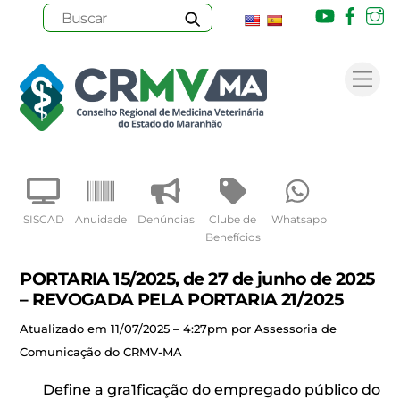
Youtube
Face
I
Skip
to
Me
content
SISCAD
Anuidade
Denúncias
Clube de
Whatsapp
Benefícios
PORTARIA 15/2025, de 27 de junho de 2025
– REVOGADA PELA PORTARIA 21/2025
Atualizado em 11/07/2025 – 4:27pm por Assessoria de
Comunicação do CRMV-MA
Define a gra1ficação do empregado público do