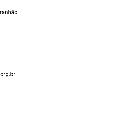
aranhão
org.br