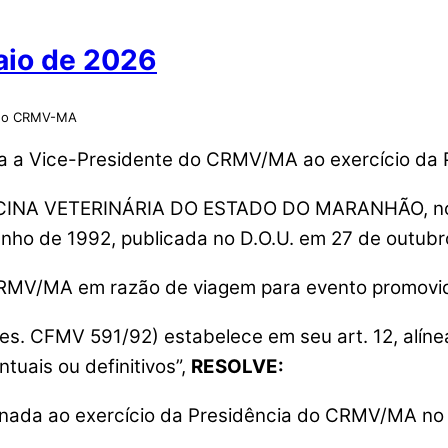
aio de 2026
o do CRMV-MA
a a Vice-Presidente do CRMV/MA ao exercício da P
NA VETERINÁRIA DO ESTADO DO MARANHÃO, no uso
unho de 1992, publicada no D.O.U. em 27 de outubr
CRMV/MA em razão de viagem para evento promovi
s. CFMV 591/92) estabelece em seu art. 12, alínea
tuais ou definitivos”,
RESOLVE:
gnada ao exercício da Presidência do CRMV/MA no 