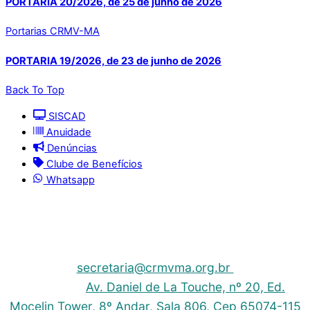
PORTARIA 20/2026, de 25 de junho de 2026
Portarias CRMV-MA
PORTARIA 19/2026, de 23 de junho de 2026
Back To Top
SISCAD
Anuidade
Denúncias
Clube de Benefícios
Whatsapp
© 2025 | Conselho Regional de Medicina Veterinária
do Maranhão - CRMV-MA
Contato: (098) 3304-9811 e 3304-9812 – E-mail:
secretaria@crmvma.org.br
Endereço:
Av. Daniel de La Touche, nº 20, Ed.
Mocelin Tower, 8º Andar, Sala 806, Cep 65074-115