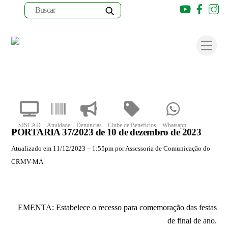
Youtube
Faceb
I
Skip
to
Men
content
SISCAD
Anuidade
Denúncias
Clube de Benefícios
Whatsapp
PORTARIA 37/2023 de 10 de dezembro de 2023
Atualizado em 11/12/2023 – 1:55pm por Assessoria de Comunicação do
CRMV-MA
EMENTA: Estabelece o recesso para comemoração das festas
de final de ano.