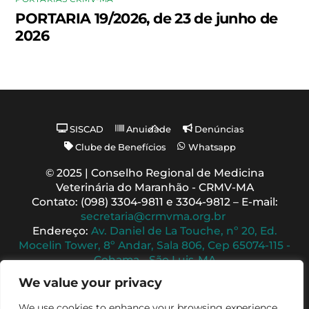
PORTARIA 19/2026, de 23 de junho de
2026
Back
SISCAD
Anuidade
Denúncias
To
Clube de Benefícios
Whatsapp
Top
© 2025 | Conselho Regional de Medicina
Veterinária do Maranhão - CRMV-MA
Contato: (098) 3304-9811 e 3304-9812 – E-mail:
secretaria@crmvma.org.br
Endereço:
Av. Daniel de La Touche, nº 20, Ed.
Mocelin Tower, 8º Andar, Sala 806, Cep 65074-115 -
Cohama - São Luis-MA
Horário de Funcionamento: 8h às 14h (Segunda a
We value your privacy
Sexta)
We use cookies to enhance your browsing experience,