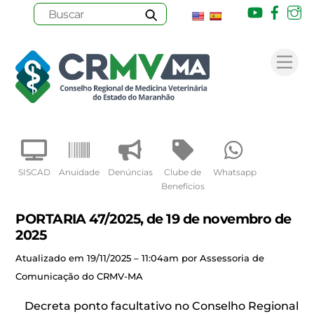
Youtube
Face
I
Skip
to
Me
content
SISCAD
Anuidade
Denúncias
Clube de
Whatsapp
Benefícios
PORTARIA 47/2025, de 19 de novembro de
2025
Atualizado em 19/11/2025 – 11:04am por Assessoria de
Comunicação do CRMV-MA
Decreta ponto facultativo no Conselho Regional