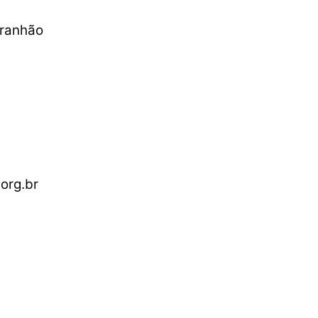
aranhão
org.br