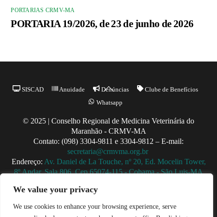
PORTARIAS CRMV-MA
PORTARIA 19/2026, de 23 de junho de 2026
Back
SISCAD
Anuidade
Denúncias
Clube de Benefícios
To
Whatsapp
Top
© 2025 | Conselho Regional de Medicina Veterinária do
Maranhão - CRMV-MA
Contato: (098) 3304-9811 e 3304-9812 – E-mail:
secretaria@crmvma.org.br
Endereço:
Av. Daniel de La Touche, nº 20, Ed. Mocelin Tower,
8º Andar, Sala 806, Cep 65074-115 - Cohama - São Luis-MA
Horário de Funcionamento: 8h às 14h (Segunda a Sexta)
We value your privacy
We use cookies to enhance your browsing experience, serve