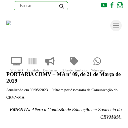
Youtube
Faceb
I
Skip
to
Men
content
SISCAD
Anuidade
Denúncias
Clube de Benefícios
Whatsapp
PORTARIA CRMV – MA nº 09, de 21 de Março de
2019
Atualizado em 09/05/2023 – 9:04am por Assessoria de Comunicação do
CRMV-MA
EMENTA:
Altera a Comissão de Educação em Zootecnia do
CRVM/MA.