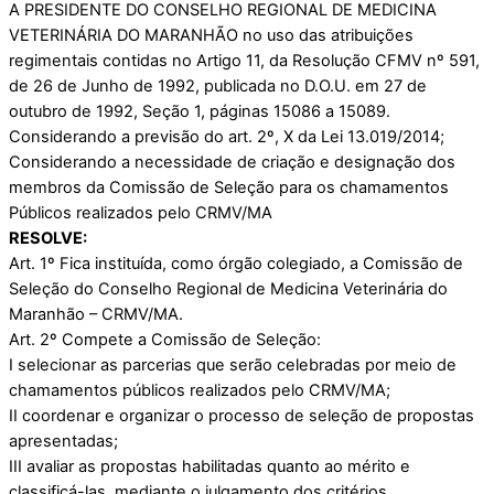
A PRESIDENTE DO CONSELHO REGIONAL DE MEDICINA
VETERINÁRIA DO MARANHÃO no uso das atribuições
regimentais contidas no Artigo 11, da Resolução CFMV nº 591,
de 26 de Junho de 1992, publicada no D.O.U. em 27 de
outubro de 1992, Seção 1, páginas 15086 a 15089.
Considerando a previsão do art. 2º, X da Lei 13.019/2014;
Considerando a necessidade de criação e designação dos
membros da Comissão de Seleção para os chamamentos
Públicos realizados pelo CRMV/MA
RESOLVE:
Art. 1º Fica instituída, como órgão colegiado, a Comissão de
Seleção do Conselho Regional de Medicina Veterinária do
Maranhão – CRMV/MA.
Art. 2º Compete a Comissão de Seleção:
I selecionar as parcerias que serão celebradas por meio de
chamamentos públicos realizados pelo CRMV/MA;
II coordenar e organizar o processo de seleção de propostas
apresentadas;
III avaliar as propostas habilitadas quanto ao mérito e
classificá-las, mediante o julgamento dos critérios