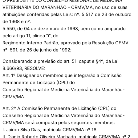
O PRESIDENTE DO CONSELHO REGIONAL DE MEDICINA
VETERINÁRIA DO MARANHÃO – CRMV/MA, no uso de suas
atribuições conferidas pelas Leis: nº. 5.517, de 23 de outubro
de 1968 e nº.
5.550, de 04 de dezembro de 1968; bem como amparado
pelo artigo 11, alínea “i”, do
Regimento Interno Padrão, aprovado pela Resolução CFMV
nº. 591, de 26 de junho de 1992;
Considerando a previsão do art. 51, caput e §4º, da Lei
8.666/93, RESOLVE:
Art. 1º Designar os membros que integrarão a Comissão
Permanente de Licitação (CPL) do
Conselho Regional de Medicina Veterinária do Maranhão-
CRMV/MA.
Art. 2º A Comissão Permanente de Licitação (CPL) do
Conselho Regional de Medicina Veterinária do Maranhão-
CRMV/MA será composta pelos seguintes membros:
I. Jairon Silva Dias, matrícula CRMV/MA nº 18
II. Djanio Roberto Oliveira Machado, matrícula CRMV/MA nº 2