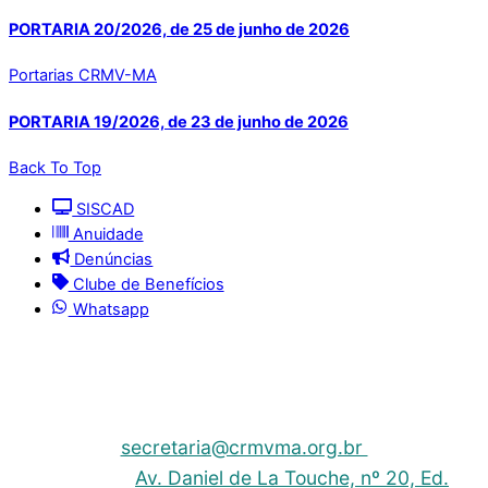
PORTARIA 20/2026, de 25 de junho de 2026
Portarias CRMV-MA
PORTARIA 19/2026, de 23 de junho de 2026
Back To Top
SISCAD
Anuidade
Denúncias
Clube de Benefícios
Whatsapp
© 2025 | Conselho Regional de Medicina Veterinária
do Maranhão - CRMV-MA
Contato: (098) 3304-9811 e 3304-9812 – E-mail:
secretaria@crmvma.org.br
Endereço:
Av. Daniel de La Touche, nº 20, Ed.