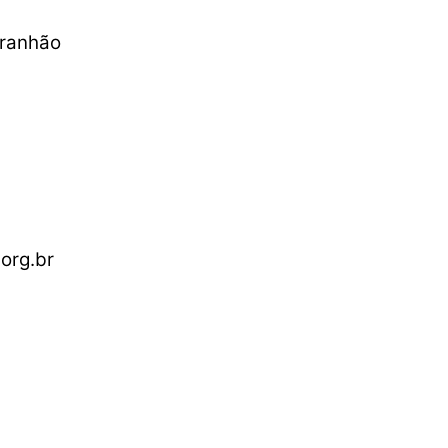
aranhão
org.br