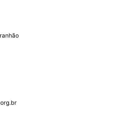
aranhão
org.br