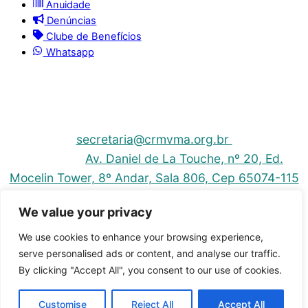
Anuidade
Denúncias
Clube de Benefícios
Whatsapp
© 2025 | Conselho Regional de Medicina Veterinária
do Maranhão - CRMV-MA
Contato: (098) 3304-9811 e 3304-9812 – E-mail:
secretaria@crmvma.org.br
Endereço:
Av. Daniel de La Touche, nº 20, Ed.
Mocelin Tower, 8º Andar, Sala 806, Cep 65074-115
- Cohama - São Luis-MA
We value your privacy
Horário de Funcionamento: 8h às 14h (Segunda a
Sexta)
We use cookies to enhance your browsing experience,
serve personalised ads or content, and analyse our traffic.
By clicking "Accept All", you consent to our use of cookies.
Customise
Reject All
Accept All