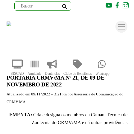
Youtube
Faceb
I
Skip
to
Men
content
SISCAD
Anuidade
Denúncias
Clube de Benefícios
Whatsapp
PORTARIA CRMV/MA Nº ­­21, DE 09 DE
NOVEMBRO DE 2022
Atualizado em 09/11/2022 – 3:21pm por Assessoria de Comunicação do
CRMV-MA
EMENTA:
Cria e designa os membros da Câmara Técnica de
Zootecnia do CRMV/MA e dá outras providências