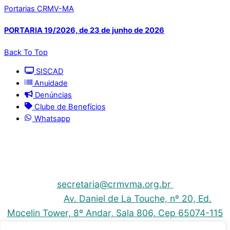
Portarias CRMV-MA
PORTARIA 19/2026, de 23 de junho de 2026
Back To Top
SISCAD
Anuidade
Denúncias
Clube de Benefícios
Whatsapp
© 2025 | Conselho Regional de Medicina Veterinária
do Maranhão - CRMV-MA
Contato: (098) 3304-9811 e 3304-9812 – E-mail:
secretaria@crmvma.org.br
Endereço:
Av. Daniel de La Touche, nº 20, Ed.
Mocelin Tower, 8º Andar, Sala 806, Cep 65074-115
- Cohama - São Luis-MA