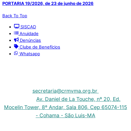
PORTARIA 19/2026, de 23 de junho de 2026
Back To Top
SISCAD
Anuidade
Denúncias
Clube de Benefícios
Whatsapp
© 2025 | Conselho Regional de Medicina Veterinária
do Maranhão - CRMV-MA
Contato: (098) 3304-9811 e 3304-9812 – E-mail:
secretaria@crmvma.org.br
Endereço:
Av. Daniel de La Touche, nº 20, Ed.
Mocelin Tower, 8º Andar, Sala 806, Cep 65074-115
- Cohama - São Luis-MA
Horário de Funcionamento: 8h às 14h (Segunda a