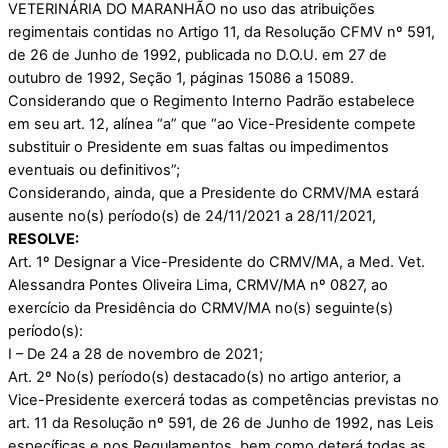
VETERINÁRIA DO MARANHÃO no uso das atribuições
regimentais contidas no Artigo 11, da Resolução CFMV nº 591,
de 26 de Junho de 1992, publicada no D.O.U. em 27 de
outubro de 1992, Seção 1, páginas 15086 a 15089.
Considerando que o Regimento Interno Padrão estabelece
em seu art. 12, alínea “a” que “ao Vice-Presidente compete
substituir o Presidente em suas faltas ou impedimentos
eventuais ou definitivos”;
Considerando, ainda, que a Presidente do CRMV/MA estará
ausente no(s) período(s) de 24/11/2021 a 28/11/2021,
RESOLVE:
Art. 1º Designar a Vice-Presidente do CRMV/MA, a Med. Vet.
Alessandra Pontes Oliveira Lima, CRMV/MA nº 0827, ao
exercício da Presidência do CRMV/MA no(s) seguinte(s)
período(s):
I – De 24 a 28 de novembro de 2021;
Art. 2º No(s) período(s) destacado(s) no artigo anterior, a
Vice-Presidente exercerá todas as competências previstas no
art. 11 da Resolução nº 591, de 26 de Junho de 1992, nas Leis
específicas e nos Regulamentos, bem como deterá todas as