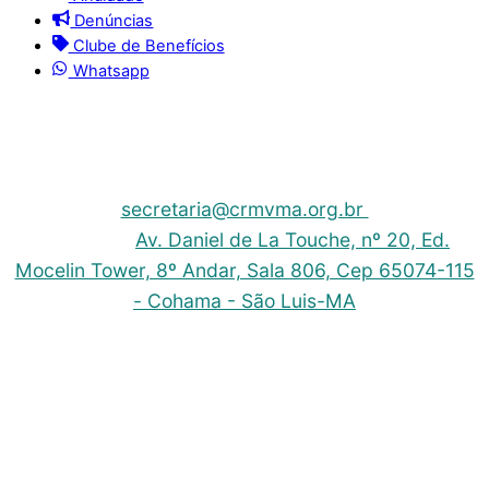
Denúncias
Clube de Benefícios
Whatsapp
© 2025 | Conselho Regional de Medicina Veterinária
do Maranhão - CRMV-MA
Contato: (098) 3304-9811 e 3304-9812 – E-mail:
secretaria@crmvma.org.br
Endereço:
Av. Daniel de La Touche, nº 20, Ed.
Mocelin Tower, 8º Andar, Sala 806, Cep 65074-115
- Cohama - São Luis-MA
Horário de Funcionamento: 8h às 14h (Segunda a
Sexta)