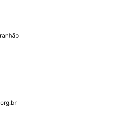
aranhão
org.br