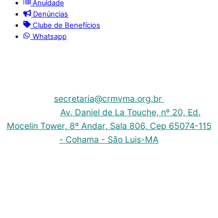
Anuidade
Denúncias
Clube de Benefícios
Whatsapp
© 2025 | Conselho Regional de Medicina Veterinária
do Maranhão - CRMV-MA
Contato: (098) 3304-9811 e 3304-9812 – E-mail:
secretaria@crmvma.org.br
Endereço:
Av. Daniel de La Touche, nº 20, Ed.
Mocelin Tower, 8º Andar, Sala 806, Cep 65074-115
- Cohama - São Luis-MA
Horário de Funcionamento: 8h às 14h (Segunda a
Sexta)