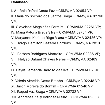
Comissão:
I. Antônio Rafael Costa Paz – CRMV/MA 02654 VP ;
II. Maria do Socorro dos Santos Braga – CRMV/MA 02766
VP;
III. Gleyciane Magalhães Ferreira – CRMV/MA 02261 VP;
IV. Maria Vytoria Braga Silva – CRMV/MA 02754 VP;
V. Maryanne Karinne Rêgo Viana – CRMV/MA 02426 VP;
VI. Hyago Hemilton Bezerra Cordeiro – CRMV/MA 2810
VP;
VII. Bárbara Rodrigues Monteiro – CRMV/MA 02386 VP;
VIII. Helyab Gabriel Chaves Neres – CRMV/MA 02469
VP;
IX. Daylla Fernanda Barroso da Silva – CRMV/MA 02816
VP;
X. Valéria Almeida Costa Brenha – CRMV/MA 02248 VP;
XI. Jailon Moreira do Bonfim – CRMV/MA 01546 VP;
XII. Raquel Vaz Braga – CRMV/MA 02732 VP;
XIII. Andressa Kelly Barbosa Rufino – CRMV/MA 02383
VP