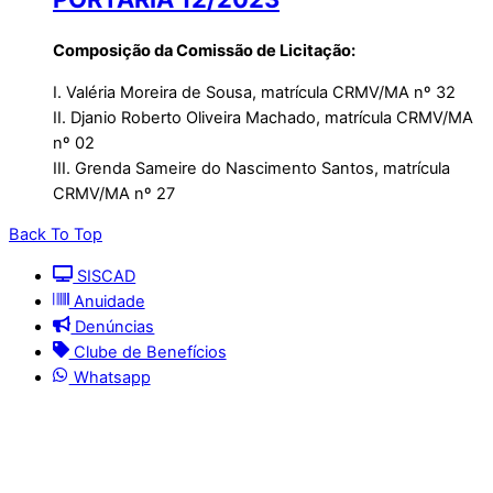
Composição da Comissão de Licitação:
I. Valéria Moreira de Sousa, matrícula CRMV/MA nº 32
II. Djanio Roberto Oliveira Machado, matrícula CRMV/MA
nº 02
III. Grenda Sameire do Nascimento Santos, matrícula
CRMV/MA nº 27
Back To Top
SISCAD
Anuidade
Denúncias
Clube de Benefícios
Whatsapp
© 2025 | Conselho Regional de Medicina Veterinária
do Maranhão - CRMV-MA
Contato: (098) 3304-9811 e 3304-9812 – E-mail: