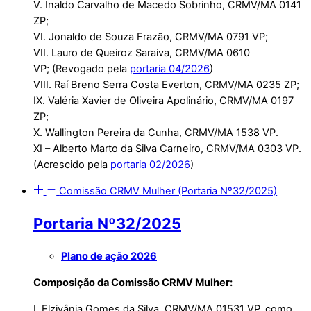
V. Inaldo Carvalho de Macedo Sobrinho, CRMV/MA 0141
ZP;
VI. Jonaldo de Souza Frazão, CRMV/MA 0791 VP;
VII. Lauro de Queiroz Saraiva, CRMV/MA 0610
VP;
(Revogado pela
portaria 04/2026
)
VIII. Raí Breno Serra Costa Everton, CRMV/MA 0235 ZP;
IX. Valéria Xavier de Oliveira Apolinário, CRMV/MA 0197
ZP;
X. Wallington Pereira da Cunha, CRMV/MA 1538 VP.
XI – Alberto Marto da Silva Carneiro, CRMV/MA 0303 VP.
(Acrescido pela
portaria 02/2026
)
Comissão CRMV Mulher (Portaria Nº32/2025)
Portaria Nº32/2025
Plano de ação 2026
Composição da Comissão CRMV Mulher:
I. Elzivânia Gomes da Silva, CRMV/MA 01531 VP, como