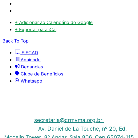
+ Adicionar ao Calendário do Google
+ Exportar para iCal
Back To Top
SISCAD
Anuidade
Denúncias
Clube de Benefícios
Whatsapp
© 2025 | Conselho Regional de Medicina Veterinária
do Maranhão - CRMV-MA
Contato: (098) 3304-9811 e 3304-9812 – E-mail:
secretaria@crmvma.org.br
Endereço:
Av. Daniel de La Touche, nº 20, Ed.
Mocelin Tower, 8º Andar, Sala 806, Cep 65074-115