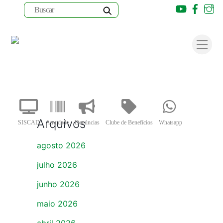
Youtube
Faceb
I
Skip
to
Men
content
Arquivos
SISCAD
Anuidade
Denúncias
Clube de Benefícios
Whatsapp
agosto 2026
julho 2026
junho 2026
maio 2026
abril 2026