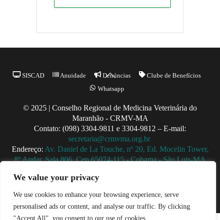
Back
SISCAD
Anuidade
Denúncias
Clube de Benefícios
To
Whatsapp
Top
© 2025 | Conselho Regional de Medicina Veterinária do
Maranhão - CRMV-MA
Contato: (098) 3304-9811 e 3304-9812 – E-mail:
secretaria@crmvma.org.br
Endereço:
Av. Daniel de La Touche, nº 20, Ed. Mocelin Tower,
8º Andar, Sala 806, Cep 65074-115 - Cohama - São Luis-MA
Horário de Funcionamento: 8h às 14h (Segunda a Sexta)
We value your privacy
We use cookies to enhance your browsing experience, serve
personalised ads or content, and analyse our traffic. By clicking
"Accept All", you consent to our use of cookies.