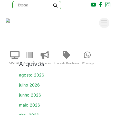
Youtube
Faceb
I
Skip
to
Men
content
Arquivos
SISCAD
Anuidade
Denúncias
Clube de Benefícios
Whatsapp
agosto 2026
julho 2026
junho 2026
maio 2026
abril 2026