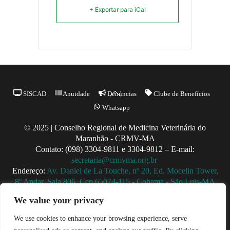
+ Exportar para iCal
Back
SISCAD
Anuidade
Denúncias
Clube de Benefícios
To
Whatsapp
Top
© 2025 | Conselho Regional de Medicina Veterinária do
Maranhão - CRMV-MA
Contato: (098) 3304-9811 e 3304-9812 – E-mail:
secretaria@crmvma.org.br
Endereço:
Av. Daniel de La Touche, nº 20, Ed. Mocelin Tower,
8º Andar, Sala 806, Cep 65074-115 - Cohama - São Luis-MA
Horário de Funcionamento: 8h às 14h (Segunda a Sexta)
We value your privacy
We use cookies to enhance your browsing experience, serve