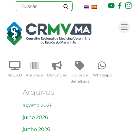
Youtube
Face
I
Skip
to
Me
content
SISCAD
Anuidade
Denúncias
Clube de
Whatsapp
Benefícios
Arquivos
agosto 2026
julho 2026
junho 2026