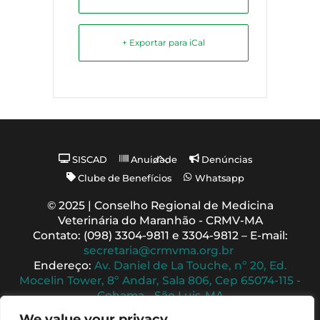
+ Exportar para iCal
Back
SISCAD
Anuidade
Denúncias
To
Clube de Benefícios
Whatsapp
Top
© 2025 | Conselho Regional de Medicina
Veterinária do Maranhão - CRMV-MA
Contato: (098) 3304-9811 e 3304-9812 – E-mail:
secretaria@crmvma.org.br
Endereço:
Av. Daniel de La Touche, nº 20, Ed.
Mocelin Tower, 8º Andar, Sala 806, Cep 65074-115 -
Cohama - São Luis-MA
Horário de Funcionamento: 8h às 14h (Segunda a
We value your privacy