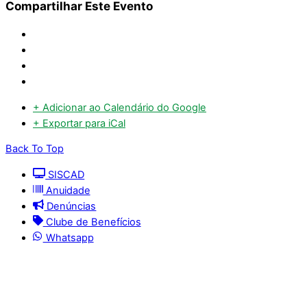
Compartilhar Este Evento
+ Adicionar ao Calendário do Google
+ Exportar para iCal
Back To Top
SISCAD
Anuidade
Denúncias
Clube de Benefícios
Whatsapp
© 2025 | Conselho Regional de Medicina Veterinária
do Maranhão - CRMV-MA
Contato: (098) 3304-9811 e 3304-9812 – E-mail: