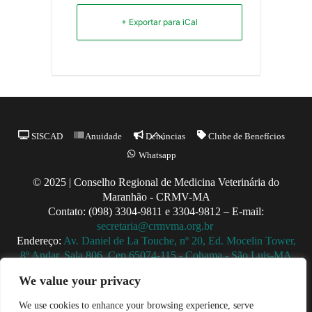
+ Exportar para iCal
Back
SISCAD
Anuidade
Denúncias
Clube de Benefícios
To
Whatsapp
Top
© 2025 | Conselho Regional de Medicina Veterinária do
Maranhão - CRMV-MA
Contato: (098) 3304-9811 e 3304-9812 – E-mail:
secretaria@crmvma.org.br
Endereço:
Av. Daniel de La Touche, nº 20, Ed. Mocelin Tower,
8º Andar, Sala 806, Cep 65074-115 - Cohama - São Luis-MA
Horário de Funcionamento: 8h às 14h (Segunda a Sexta)
We value your privacy
We use cookies to enhance your browsing experience, serve