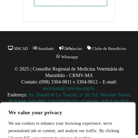
Back
SISCAD
Anuidade
Denúncias
Clube de Benefícios
To
Whatsapp
Top
© 2025 | Conselho Regional de Medicina Veterinária do
Maranhão - CRMV-MA
Contato: (098) 3304-9811 e 3304-9812 – E-mail:
secretaria@crmvma.org.br
Endereço:
Av. Daniel de La Touche, nº 20, Ed. Mocelin Tower,
8º Andar, Sala 806, Cep 65074-115 - Cohama - São Luis-MA
Horário de Funcionamento: 8h às 14h (Segunda a Sexta)
We value your privacy
We use cookies to enhance your browsing experience, serve
personalised ads or content, and analyse our traffic. By clicking