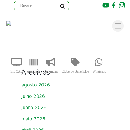
Youtube
Faceb
I
Skip
to
Men
content
Arquivos
SISCAD
Anuidade
Denúncias
Clube de Benefícios
Whatsapp
agosto 2026
julho 2026
junho 2026
maio 2026
abril 2026