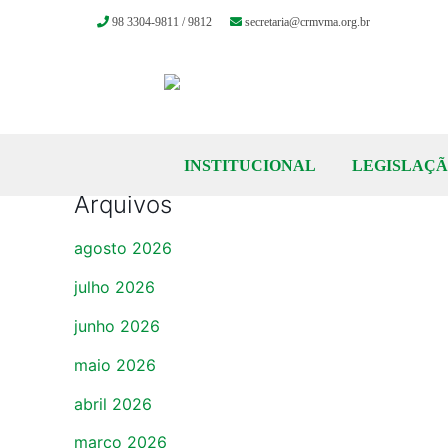
98 3304-9811 / 9812
secretaria@crmvma.org.br
Skip
to
content
INSTITUCIONAL
LEGISLAÇ
Arquivos
agosto 2026
julho 2026
junho 2026
maio 2026
abril 2026
março 2026