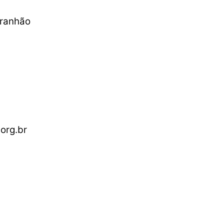
aranhão
org.br