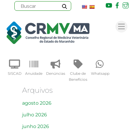
Youtube
Face
I
Skip
to
Me
content
SISCAD
Anuidade
Denúncias
Clube de
Whatsapp
Benefícios
Arquivos
agosto 2026
julho 2026
junho 2026