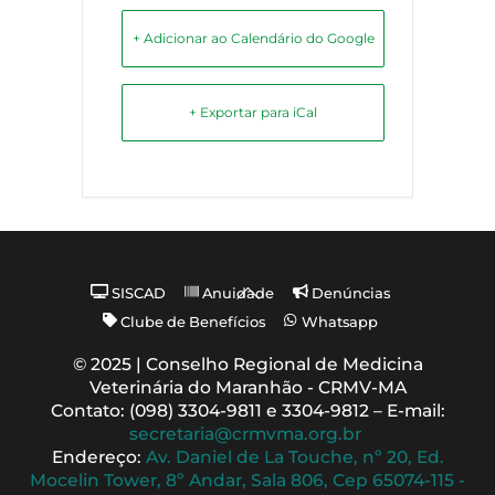
+ Adicionar ao Calendário do Google
+ Exportar para iCal
Back
SISCAD
Anuidade
Denúncias
To
Clube de Benefícios
Whatsapp
Top
© 2025 | Conselho Regional de Medicina
Veterinária do Maranhão - CRMV-MA
Contato: (098) 3304-9811 e 3304-9812 – E-mail:
secretaria@crmvma.org.br
Endereço:
Av. Daniel de La Touche, nº 20, Ed.
Mocelin Tower, 8º Andar, Sala 806, Cep 65074-115 -