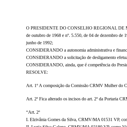
O PRESIDENTE DO CONSELHO REGIONAL DE MEDICIN
de outubro de 1968 e nº. 5.550, de 04 de dezembro de 
junho de 1992;
CONSIDERANDO a autonomia administrativa e financeira
CONSIDERANDO a solicitação de desligamento efet
CONSIDERANDO, ainda, que é competência do Presidente 
RESOLVE:
Art. 1º A composição da Comissão CRMV Mulher do CR
Art. 2º Fica alterado os incisos do art. 2º da Portaria
“Art. 2º
I. Elzivânia Gomes da Silva, CRMV/MA 01531 VP, com
II. Lygia Silva Galeno, CRMV/MA 02180 VP, como Vic