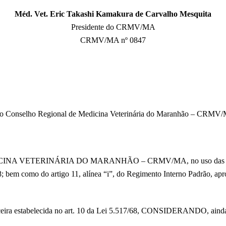
Méd. Vet. Eric Takashi Kamakura de Carvalho Mesquita
Presidente do CRMV/MA
CRMV/MA nº 0847
 no Conselho Regional de Medicina Veterinária do Maranhão – CRMV/MA
 VETERINÁRIA DO MARANHÃO – CRMV/MA, no uso das atribuições
8; bem como do artigo 11, alínea “i”, do Regimento Interno Padrão, a
ra estabelecida no art. 10 da Lei 5.517/68, CONSIDERANDO, ainda,