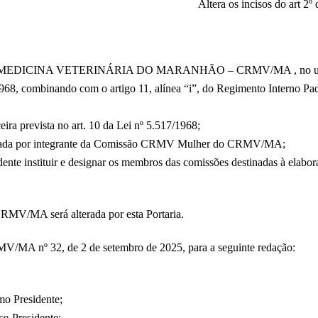
Altera os incisos do art 
A VETERINÁRIA DO MARANHÃO – CRMV/MA , no uso das atribu
1968, combinando com o artigo 11, alínea “i”, do Regimento Interno P
 prevista no art. 10 da Lei nº 5.517/1968;
uada por integrante da Comissão CRMV Mulher do CRMV/MA;
instituir e designar os membros das comissões destinadas à elaboraç
MV/MA será alterada por esta Portaria.
 CRMV/MA nº 32, de 2 de setembro de 2025, para a seguinte redação:
o Presidente;
e-Presidente;