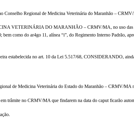
 no Conselho Regional de Medicina Veterinária do Maranhão – CRMV/M
 VETERINÁRIA DO MARANHÃO – CRMV/MA, no uso das atribuições
8; bem como do ar4go 11, alínea “i”, do Regimento Interno Padrão, a
ra estabelecida no art. 10 da Lei 5.517/68, CONSIDERANDO, ainda,
Regional de Medicina Veterinária do Estado do Maranhão – CRMV/MA no
s em trâmite no CRMV/MA que findarem na data do caput ficarão automati
cação.