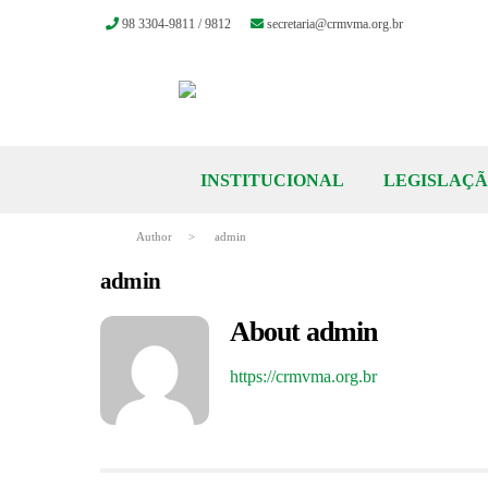
98 3304-9811 / 9812
secretaria@crmvma.org.br
Skip
to
content
INSTITUCIONAL
LEGISLAÇ
Author
>
admin
admin
About
admin
https://crmvma.org.br